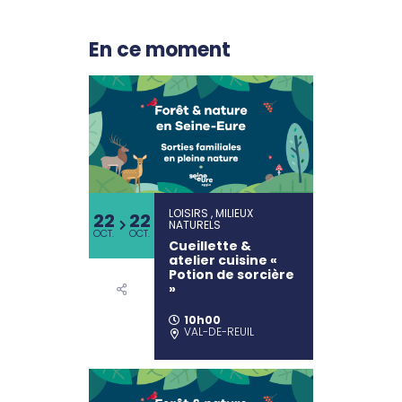
En ce moment
LOISIRS , MILIEUX
22
22
NATURELS
OCT.
OCT.
Cueillette &
atelier cuisine «
Potion de sorcière
»
10h00
VAL-DE-REUIL