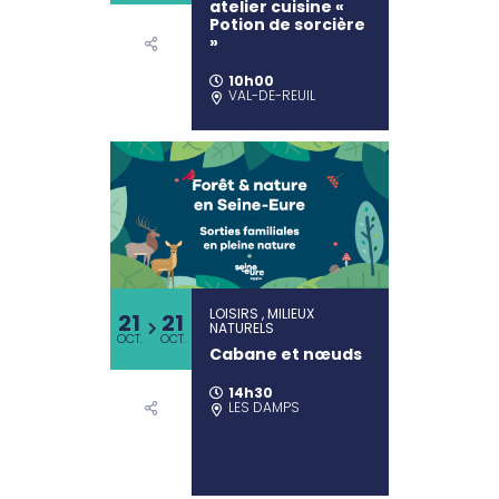
atelier cuisine «
Potion de sorcière
»
10h00
VAL-DE-REUIL
LOISIRS , MILIEUX
21
21
NATURELS
OCT.
OCT.
Cabane et nœuds
14h30
LES DAMPS