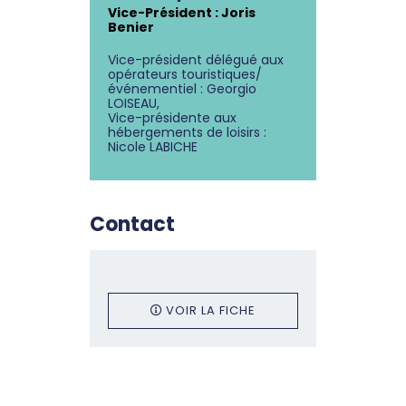
Vice-Président : Joris
Benier
Vice-président délégué aux
opérateurs touristiques/
événementiel : Georgio
LOISEAU,
Vice-présidente aux
hébergements de loisirs :
Nicole LABICHE
Contact
VOIR LA FICHE