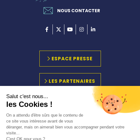
NOUS CONTACTER
ESPACE PRESSE
LES PARTENAIRES
Salut c'est nous...
les Cookies !
PLAN DU SITE
MARCHÉS PUBLICS
On a attendu d'être sûrs que le contenu de
ACCESSIBILITÉ
ce site vous intéresse avant de vous
déranger, mais on aimerait bien vous accompagner pendant votre
MENTIONS LÉGALES
visite...
C'est OK pour vous ?