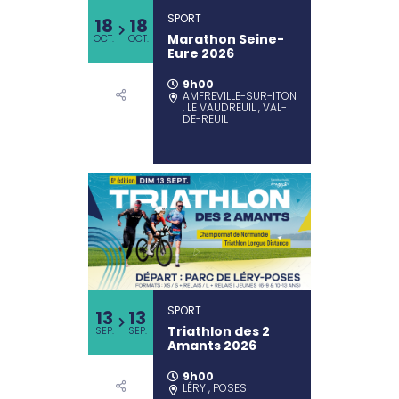
SPORT
18
18
Marathon Seine-
OCT.
OCT.
Eure 2026
9h00
AMFREVILLE-SUR-ITON
, LE VAUDREUIL , VAL-
DE-REUIL
SPORT
13
13
Triathlon des 2
SEP.
SEP.
Amants 2026
9h00
LÉRY , POSES