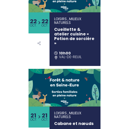
LOISIRS , MILIEUX
22
22
NATURELS
OCT.
OCT.
Cueillette &
atelier cuisine «
Potion de sorcière
»
10h00
VAL-DE-REUIL
LOISIRS , MILIEUX
21
21
NATURELS
OCT.
OCT.
Cabane et nœuds