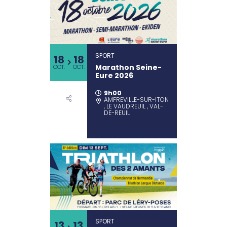
SPORT
18
18
Marathon Seine-
OCT.
OCT.
Eure 2026
9h00
AMFREVILLE-SUR-ITON
, LE VAUDREUIL , VAL-
DE-REUIL
SPORT
13
13