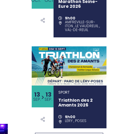
OCT.
OCT.
Marathon Seine-
Eure 2026
9h00
AMFREVILLE-SUR-
ITON , LE VAUDREUIL ,
VAL-DE-REUIL
SPORT
13
13
SEP.
SEP.
Triathlon des 2
Amants 2026
9h00
LÉRY , POSES