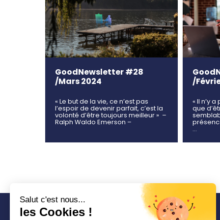
GoodNewsletter #28
GoodN
/Mars 2024
/Févri
« Le but de la vie, ce n’est pas
« Il n’y
l’espoir de devenir parfait, c’est la
que d’êt
volonté d’être toujours meilleur » –
semblabl
Ralph Waldo Emerson –
présence
…
Salut c'est nous...
les Cookies !