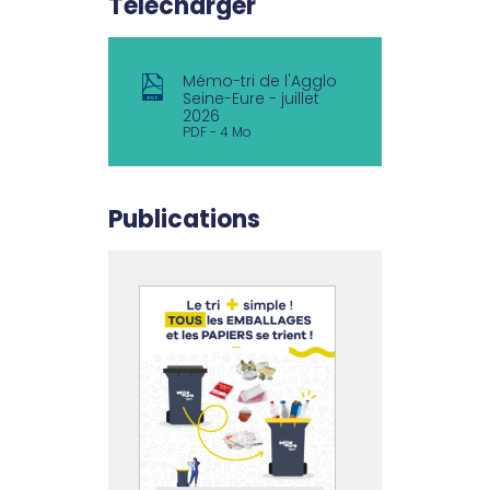
Télécharger
Mémo-tri de l'Agglo
Seine-Eure - juillet
2026
PDF
4 Mo
Publications