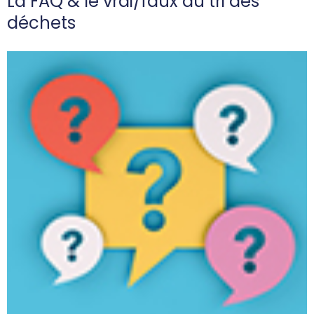
La FAQ & le vrai/faux du tri des
déchets