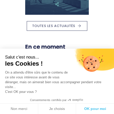
TOUTES LES ACTUALITÉS
En ce moment
Salut c'est nous...
les Cookies !
On a attendu d'être sûrs que le contenu de
ce site vous intéresse avant de vous
déranger, mais on aimerait bien vous accompagner pendant votre
visite...
C'est OK pour vous ?
LOISIRS , MILIEUX
22
22
NATURELS
OCT.
OCT.
Consentements certifiés par
Cueillette &
atelier cuisine «
Non merci
Je choisis
OK pour moi
Potion de sorcière