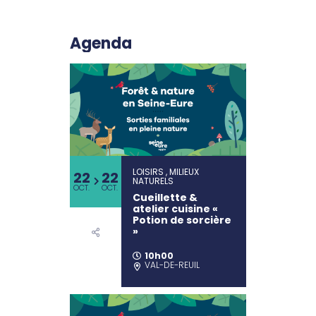
Agenda
LOISIRS , MILIEUX
22
22
NATURELS
OCT.
OCT.
Cueillette &
atelier cuisine «
Potion de sorcière
»
10h00
VAL-DE-REUIL