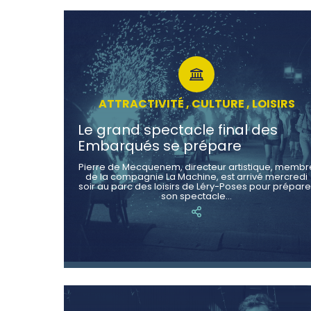
ATTRACTIVITÉ , CULTURE , LOISIRS
Le grand spectacle final des
Embarqués se prépare
Pierre de Mecquenem, directeur artistique, membr
de la compagnie La Machine, est arrivé mercredi
soir au parc des loisirs de Léry-Poses pour prépare
son spectacle…