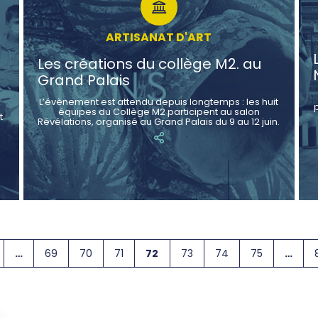
ARTISANAT D'ART
Les créations du collège M2. au
Grand Palais
L’évènement est attendu depuis longtemps : les huit
équipes du Collège M2 participent au salon
t
Révélations, organisé au Grand Palais du 9 au 12 juin.
…
69
70
71
72
73
74
75
…