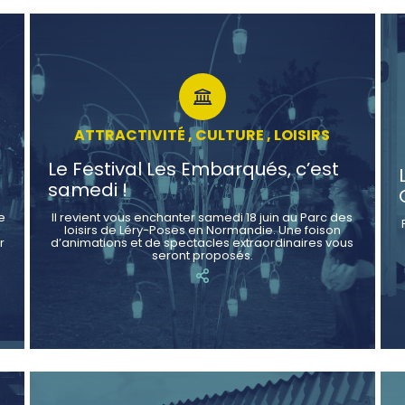
ATTRACTIVITÉ , CULTURE , LOISIRS
Le Festival Les Embarqués, c’est
samedi !
e
Il revient vous enchanter samedi 18 juin au Parc des
loisirs de Léry-Poses en Normandie. Une foison
r
d’animations et de spectacles extraordinaires vous
seront proposés.