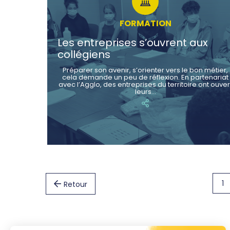
FORMATION
Les entreprises s’ouvrent aux
collégiens
Préparer son avenir, s’orienter vers le bon métier,
cela demande un peu de réflexion. En partenariat
avec l’Agglo, des entreprises du territoire ont ouver
leurs…
1
Retour