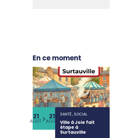
En ce moment
SANTÉ , SOCIAL
21
21
AOÛT.
AOÛT.
Ville à Joie fait
étape à
Surtauville