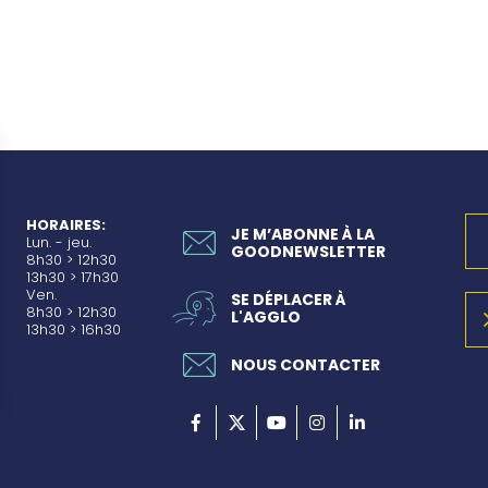
HORAIRES:
JE M’ABONNE À LA
Lun. - jeu.
GOODNEWSLETTER
8h30 > 12h30
13h30 > 17h30
Ven.
SE DÉPLACER À
8h30 > 12h30
L'AGGLO
13h30 > 16h30
NOUS CONTACTER
rantissant la conformité avec les réglementations. Personnalisez vos préférences pour contrôler 