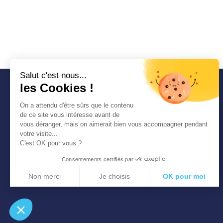
Salut c'est nous...
les Cookies !
COMMUNAUTÉ
On a attendu d'être sûrs que le contenu
D'AGGLOMÉRATION
de ce site vous intéresse avant de
SEINE-EURE
vous déranger, mais on aimerait bien vous accompagner pendant
1 place Thorel 27400
votre visite...
LOUVIERS
C'est OK pour vous ?
Tél. : 02 32 50 85 50
Consentements certifiés par
Non merci
Je choisis
OK pour moi
Axeptio consent
Plateforme de Gestion du Consentement : Personnalisez vos Options
Notre plateforme vous permet d'adapter et de gérer vos paramètres de confidentialité, en ga