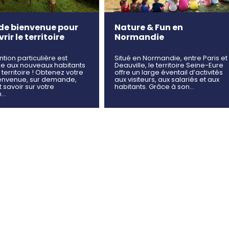
 de bienvenue pour
Nature & Fun en
ir le territoire
Normandie
ntion particulière est
Situé en Normandie, entre Paris et
e aux nouveaux habitants
Deauville, le territoire Seine-Eure
 territoire ! Obtenez votre
offre un large éventail d’activités
ienvenue, sur demande,
aux visiteurs, aux salariés et aux
t savoir sur votre
habitants. Grâce à son…
n…