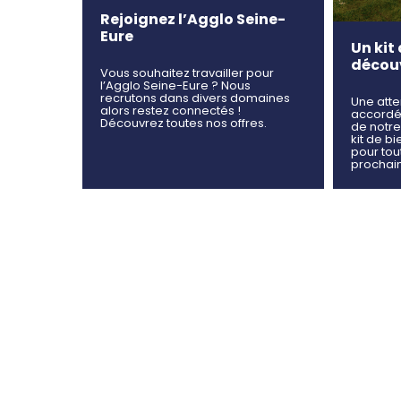
Rejoignez l’Agglo Seine-
Eure
Un kit
découvr
Vous souhaitez travailler pour
l’Agglo Seine-Eure ? Nous
recrutons dans divers domaines
Une atte
alors restez connectés !
accordé
Découvrez toutes nos offres.
de notre
kit de b
pour tou
prochai