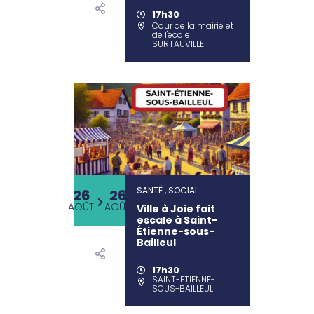
17h30
Cour de la mairie et
de l'école
SURTAUVILLE
SANTÉ , SOCIAL
26
26
AOÛT.
AOÛT.
Ville à Joie fait
escale à Saint-
Étienne-sous-
Bailleul
17h30
SAINT-ETIENNE-
SOUS-BAILLEUL