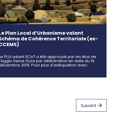
Le Plan Local d’Urbanisme valant
Schéma de Cohérence Territoriale (ex-
CCEMS)
Le PLUi valant SCoT a été approuvé par les élus de
l’Agglo Seine-Eure par délibération en date du 19
décembre 2019. Pour plus d’adéquation avec…
Suivant