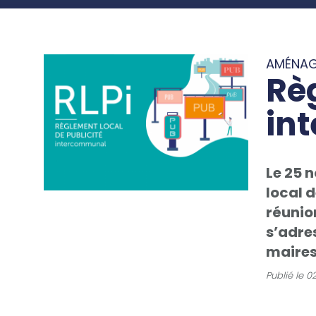
AMÉNA
Rè
in
Le 25 n
local 
réunion
s’adre
maires 
Publié le
02