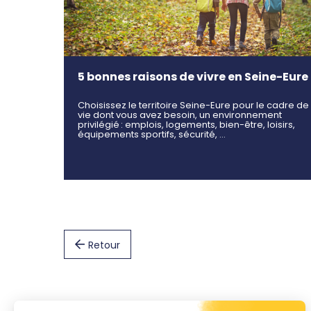
5 bonnes raisons de vivre en Seine-Eure
Choisissez le territoire Seine-Eure pour le cadre de
vie dont vous avez besoin, un environnement
privilégié : emplois, logements, bien-être, loisirs,
équipements sportifs, sécurité, …
Retour