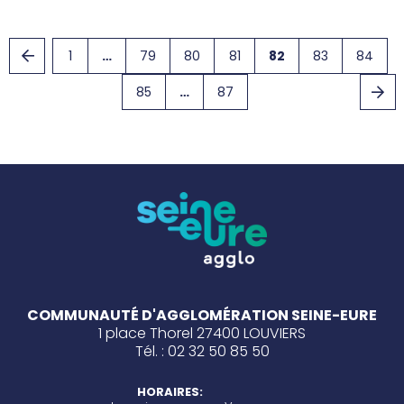
1
…
79
80
81
82
83
84
85
…
87
COMMUNAUTÉ D'AGGLOMÉRATION SEINE-EURE
1 place Thorel 27400 LOUVIERS
Tél. : 02 32 50 85 50
HORAIRES: