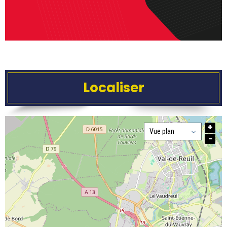
Localiser
+
−