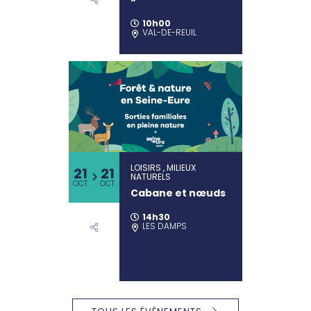
10h00
VAL-DE-REUIL
LOISIRS , MILIEUX
21
21
NATURELS
OCT.
OCT.
Cabane et nœuds
14h30
LES DAMPS