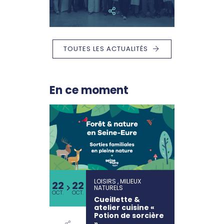
TOUTES LES ACTUALITÉS
En ce moment
LOISIRS , MILIEUX
22
22
NATURELS
OCT.
OCT.
Cueillette &
atelier cuisine «
Potion de sorcière
»