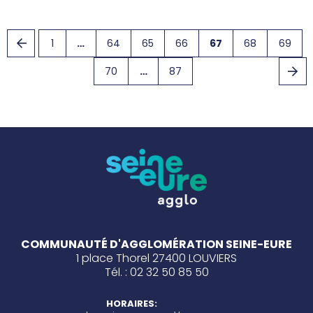
1
…
64
65
66
67
68
69
70
…
87
COMMUNAUTÉ D'AGGLOMÉRATION SEINE-EURE
1 place Thorel 27400 LOUVIERS
Tél. : 02 32 50 85 50
HORAIRES: