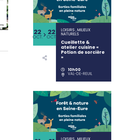
LOISIRS , MILIEUX
22
22
NATURELS
OCT.
OCT.
Cueillette &
atelier cuisine «
Potion de sorcière
»
10h00
VAL-DE-REUIL
LOISIRS , MILIEUX