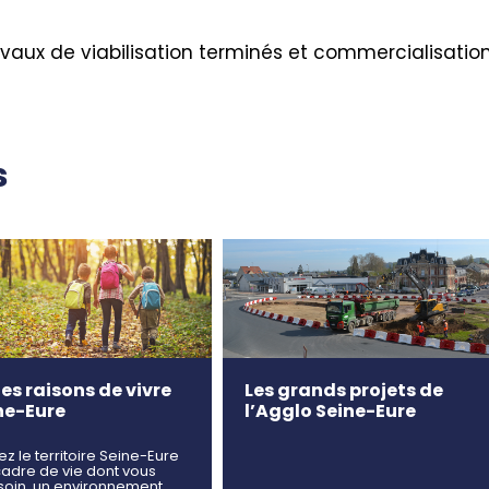
avaux de viabilisation terminés et commercialisatio
s
es raisons de vivre
Les grands projets de
ne-Eure
l’Agglo Seine-Eure
ez le territoire Seine-Eure
cadre de vie dont vous
soin, un environnement