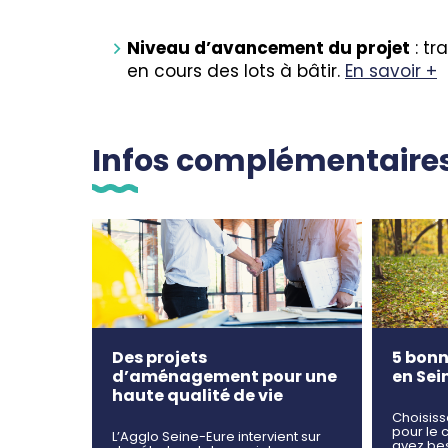
Niveau d’avancement du projet
: tr
en cours des lots à bâtir.
En savoir +
Infos complémentaire
Des projets
5 bonn
d’aménagement pour une
en Sei
haute qualité de vie
Choisiss
pour le 
L’Agglo Seine-Eure intervient sur
avez be