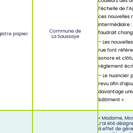
couleurs des 
l’échelle de l
ces nouvelles 
intermédiaire :
Commune de
faudrait change
istre papier
La Saussaye
– Les nouvelles
rue font référ
sonore et clôt
règlement écri
– Le nuancier 
revu afin d’aj
davantage univ
bâtiment ».
« Madame, Mon
J’ai été désign
à effet de gér