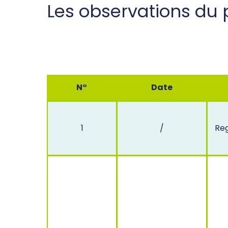
Les observations du 
N°
Date
1
/
Reg