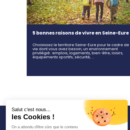
5 bonnes raisons de vivre en Seine-Eure
Choisissez le territoire Seine-Eure pour le cadre de
vie dont vous avez besoin, un environnement
privilégié : emplois, logements, bien-être, loisirs,
équipements sportifs, sécurité, …
Salut c'est nous...
les Cookies !
COMMUNAUTÉ
On a attendu d'être sûrs que le contenu