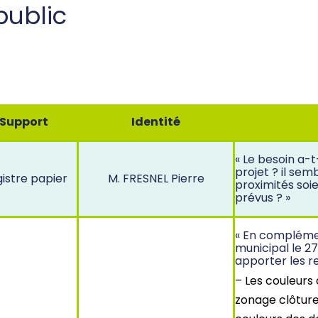
public
Support
Identité
« Le besoin a-t
projet ? il se
istre papier
M. FRESNEL Pierre
proximités soi
prévus ? »
« En complémen
municipal le 2
apporter les r
– Les couleurs 
zonage clôtur