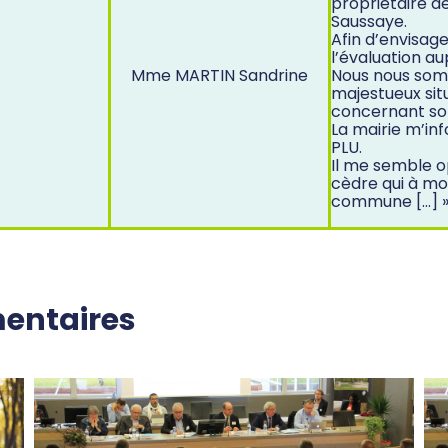
propriétaire d
Saussaye.
Afin d’envisage
l’évaluation a
Mme MARTIN Sandrine
Nous nous somm
majestueux situ
concernant so
La mairie m’inf
PLU.
Il me semble 
cèdre qui à mon
commune […] »
entaires