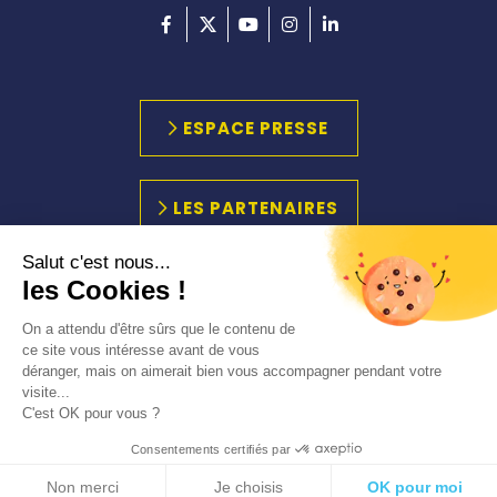
ESPACE PRESSE
LES PARTENAIRES
Salut c'est nous...
les Cookies !
PLAN DU SITE
MARCHÉS PUBLICS
On a attendu d'être sûrs que le contenu de
ACCESSIBILITÉ
ce site vous intéresse avant de vous
déranger, mais on aimerait bien vous accompagner pendant votre
MENTIONS LÉGALES
visite...
C'est OK pour vous ?
Consentements certifiés par
Non merci
Je choisis
OK pour moi