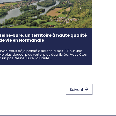
Seine-Eure, un territoire à haute qualité
de vie en Normandie
Avez-vous déjà pensé à sauter le pas ? Pour une
vie plus douce, plus verte, plus équilibrée. Vous êtes
à un pas. Seine-Eure, la Haute…
Suivant