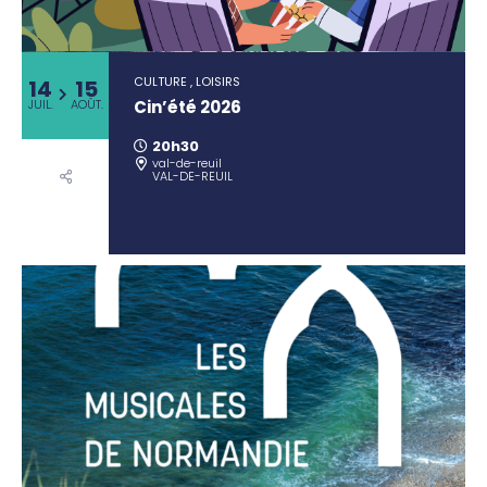
CULTURE , LOISIRS
14
15
Cin’été 2026
JUIL.
AOÛT.
20h30
val-de-reuil
VAL-DE-REUIL