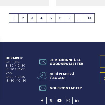
1
2
3
4
5
6
7
…
10
HORAIRES:
JE M’ABONNE À LA
Lun. - jeu.
GOODNEWSLETTER
8h30 > 12h30
13h30 > 17h30
Ven.
SE DÉPLACER À
8h30 > 12h30
L'AGGLO
13h30 > 16h30
NOUS CONTACTER