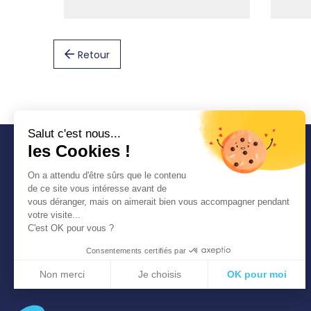
Retour
Salut c'est nous...
les Cookies !
COMMUNAUTÉ
On a attendu d'être sûrs que le contenu
D'AGGLOMÉRATION
de ce site vous intéresse avant de
SEINE-EURE
vous déranger, mais on aimerait bien vous accompagner pendant
1 place Thorel 27400
votre visite...
LOUVIERS
C'est OK pour vous ?
Tél. : 02 32 50 85 50
Consentements certifiés par
Non merci
Je choisis
OK pour moi
Axeptio consent
Plateforme de Gestion du Consentement : Personnalisez vos Options