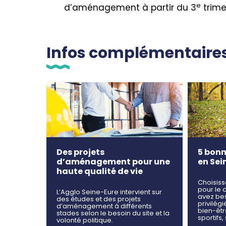
e
d’aménagement à partir du 3
trime
Infos complémentaire
Des projets
5 bonn
d’aménagement pour une
en Sei
haute qualité de vie
Choisiss
pour le 
L’Agglo Seine-Eure intervient sur
avez be
des études et des projets
privilég
d’aménagement à différents
bien-êtr
stades selon le besoin du site et la
sportifs,
volonté politique.