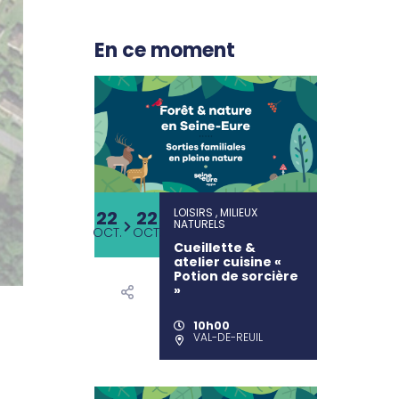
En ce moment
LOISIRS , MILIEUX
22
22
NATURELS
OCT.
OCT.
Cueillette &
atelier cuisine «
Potion de sorcière
»
10h00
VAL-DE-REUIL