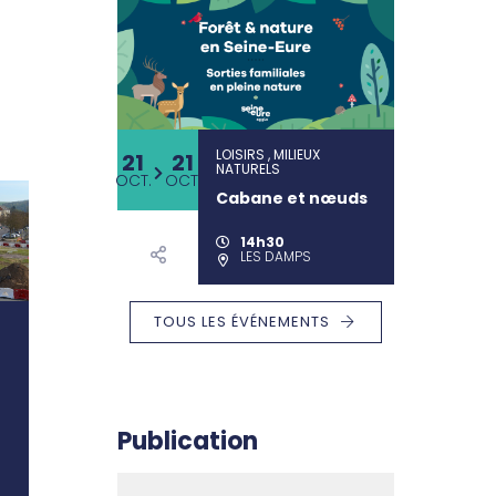
LOISIRS , MILIEUX
21
21
NATURELS
OCT.
OCT.
Cabane et nœuds
14h30
LES DAMPS
TOUS LES ÉVÉNEMENTS
Publication