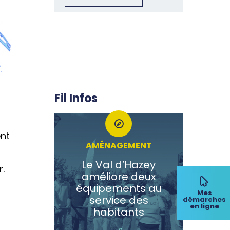
Fil Infos
ent
AMÉNAGEMENT
Le Val d’Hazey
r.
améliore deux
équipements au
Mes
service des
démarches
en ligne
habitants