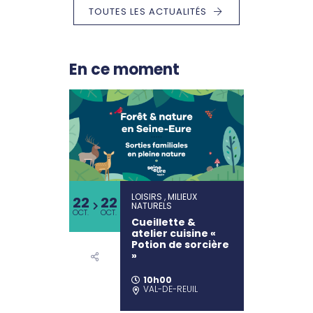
TOUTES LES ACTUALITÉS
En ce moment
LOISIRS , MILIEUX
22
22
NATURELS
OCT.
OCT.
Cueillette &
atelier cuisine «
Potion de sorcière
»
10h00
VAL-DE-REUIL