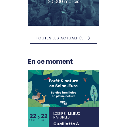
20 000 mercis
TOUTES LES ACTUALITÉS
En ce moment
LOISIRS , MILIEUX
22
22
NATURELS
OCT.
OCT.
Cueillette &