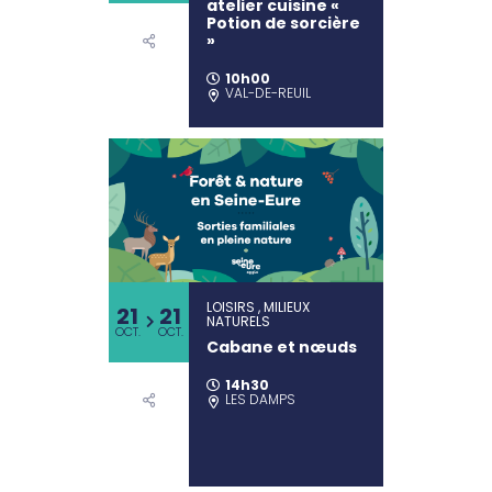
atelier cuisine «
Potion de sorcière
»
10h00
VAL-DE-REUIL
LOISIRS , MILIEUX
21
21
NATURELS
OCT.
OCT.
Cabane et nœuds
14h30
LES DAMPS