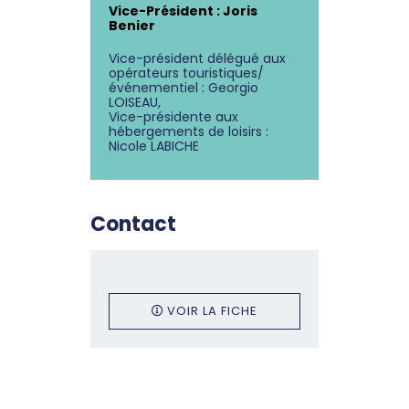
Vice-Président : Joris
Benier
Vice-président délégué aux
opérateurs touristiques/
événementiel : Georgio
LOISEAU,
Vice-présidente aux
hébergements de loisirs :
Nicole LABICHE
Contact
VOIR LA FICHE