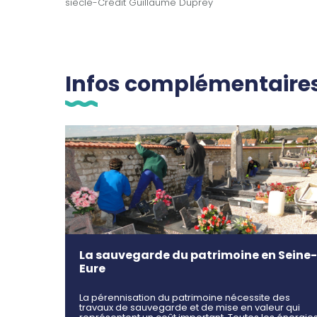
siècle-Crédit Guillaume Duprey
Infos complémentaire
La sauvegarde du patrimoine en Seine-
Eure
La pérennisation du patrimoine nécessite des
travaux de sauvegarde et de mise en valeur qui