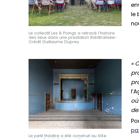
en
le
no
Le collectif Les 8 Poings a retracé l'histoire
des lieux dans une prestation théâtralisée-
Crédit Guillaume Duprey
« 
pr
pr
l’
où
des
Po
pa
Le petit théâtre a été construit au XIXe