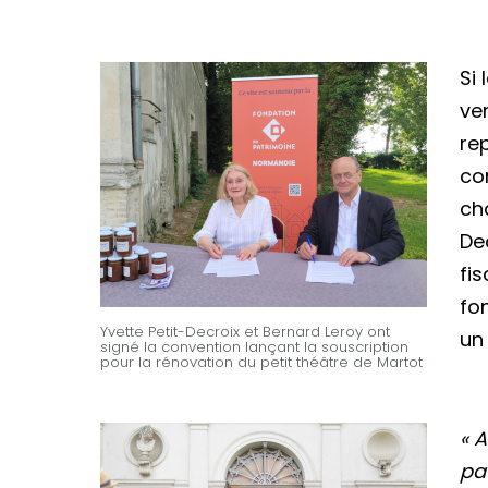
Si 
ve
rep
co
ch
De
fi
fo
Yvette Petit-Decroix et Bernard Leroy ont
un
signé la convention lançant la souscription
pour la rénovation du petit théâtre de Martot
« 
pa