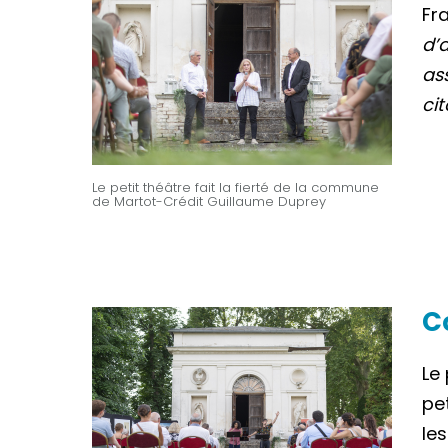
Fr
d’a
as
ci
Le petit théâtre fait la fierté de la commune
de Martot-Crédit Guillaume Duprey
C
Le 
pe
le