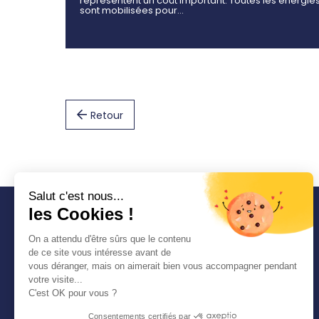
représentent un coût important. Toutes les énergie
sont mobilisées pour…
Retour
Salut c'est nous...
les Cookies !
COMMUNAUTÉ
On a attendu d'être sûrs que le contenu
D'AGGLOMÉRATION
de ce site vous intéresse avant de
SEINE-EURE
vous déranger, mais on aimerait bien vous accompagner pendant
1 place Thorel 27400
votre visite...
LOUVIERS
C'est OK pour vous ?
Tél. : 02 32 50 85 50
Consentements certifiés par