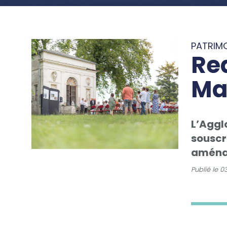
PATRIM
Red
Ma
L’Aggl
souscri
aménag
Publié le
03