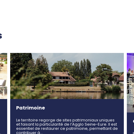
s
Patrimoine
Le territoire regorge de sites patrimoniaux uniques
et faisant la particularité de l’Agglo Seine-Eure. Il est
essentiel de restaurer ce patrimoine, permettant de
contribuer à…