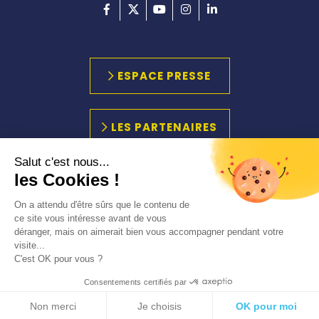
ESPACE PRESSE
LES PARTENAIRES
Salut c'est nous...
les Cookies !
PLAN DU SITE
MARCHÉS PUBLICS
On a attendu d'être sûrs que le contenu de
ACCESSIBILITÉ
ce site vous intéresse avant de vous
déranger, mais on aimerait bien vous accompagner pendant votre
MENTIONS LÉGALES
visite...
C'est OK pour vous ?
Consentements certifiés par
Non merci
Je choisis
OK pour moi
RÉALISATION
STRATIS