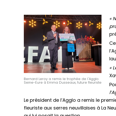
« 
pr
pr
Ce
l’A
lau
« 
Xav
Bernard Leroy a remis le trophée de l'Agglo
Seine-Eure à Emma Dusseaux, future fleuriste
Po
l’A
Le président de l’Agglo a remis le prem
fleuriste aux serres neuvillaises à La Neu
qui lui posait la question.