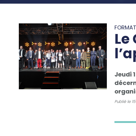
FORMAT
Le
l’
Jeudi 
décern
organi
Publié le
15