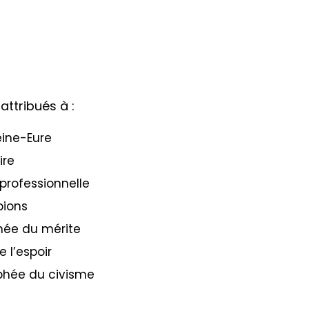
attribués à :
eine-Eure
ire
 professionnelle
pions
hée du mérite
 l’espoir
ophée du civisme