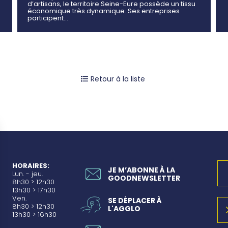
d’artisans, le territoire Seine-Eure possède un tissu
économique très dynamique. Ses entreprises
participent…
Retour à la liste
HORAIRES:
JE M’ABONNE À LA
Lun. - jeu.
GOODNEWSLETTER
8h30 > 12h30
13h30 > 17h30
Ven.
SE DÉPLACER À
8h30 > 12h30
L'AGGLO
13h30 > 16h30