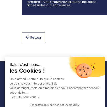
territoire ? Vous trouverez ici toutes les salles
accessibles aux entreprises.
Retour
Salut c'est nous...
les Cookies !
COMMUNAUTÉ
On a attendu d'être sûrs que le contenu
D'AGGLOMÉRATION
de ce site vous intéresse avant de
SEINE-EURE
vous déranger, mais on aimerait bien vous accompagner pendant
1 place Thorel 27400
votre visite...
LOUVIERS
C'est OK pour vous ?
Tél. : 02 32 50 85 50
Consentements certifiés par