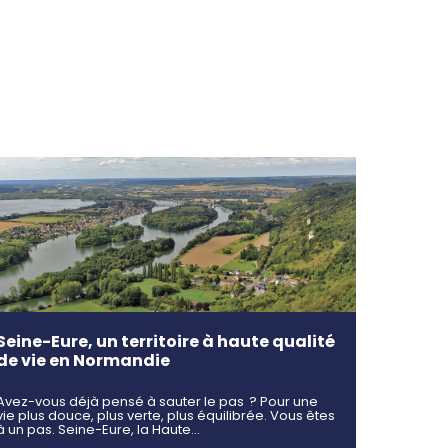
Seine-Eure, un territoire à haute qualité
de vie en Normandie
Avez-vous déjà pensé à sauter le pas ? Pour une
vie plus douce, plus verte, plus équilibrée. Vous êtes
à un pas. Seine-Eure, la Haute…