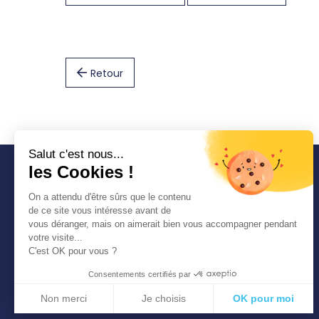
Retour
Salut c'est nous...
les Cookies !
COMMUNAUTÉ
On a attendu d'être sûrs que le contenu
D'AGGLOMÉRATION
de ce site vous intéresse avant de
SEINE-EURE
vous déranger, mais on aimerait bien vous accompagner pendant
1 place Thorel 27400
votre visite...
LOUVIERS
C'est OK pour vous ?
Tél. : 02 32 50 85 50
Consentements certifiés par
Non merci
Je choisis
OK pour moi