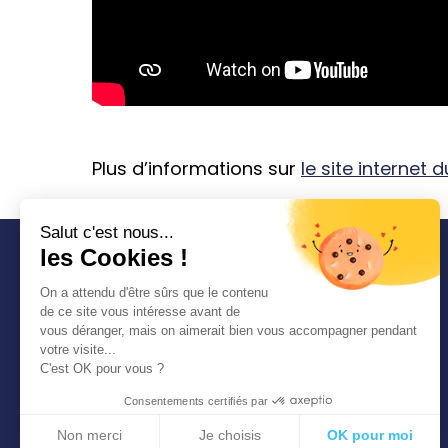
Plus d’informations sur
le site internet 
Salut c'est nous...
les Cookies !
COMMUNAUTÉ
On a attendu d'être sûrs que le contenu
D'AGGLOMÉRATION
de ce site vous intéresse avant de
SEINE-EURE
vous déranger, mais on aimerait bien vous accompagner pendant
1 place Thorel 27400
votre visite...
LOUVIERS
C'est OK pour vous ?
Tél. : 02 32 50 85 50
Consentements certifiés par
Non merci
Je choisis
OK pour moi