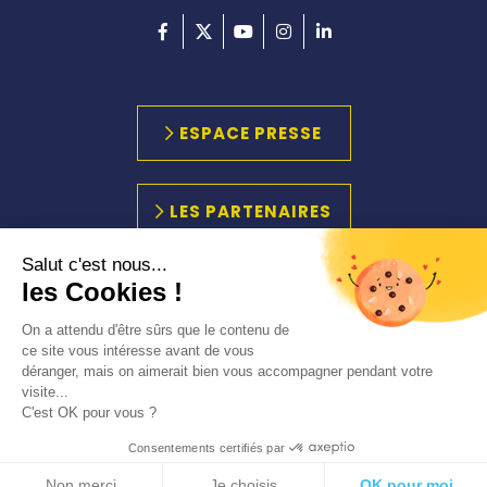
ESPACE PRESSE
LES PARTENAIRES
Salut c'est nous...
les Cookies !
PLAN DU SITE
MARCHÉS PUBLICS
On a attendu d'être sûrs que le contenu de
ACCESSIBILITÉ
ce site vous intéresse avant de vous
déranger, mais on aimerait bien vous accompagner pendant votre
MENTIONS LÉGALES
visite...
C'est OK pour vous ?
Consentements certifiés par
Non merci
Je choisis
OK pour moi