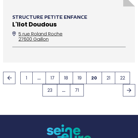
STRUCTURE PETITE ENFANCE
L'Ilot Doudous
5 rue Roland Roche
27600 Gaillon
1
…
17
18
19
20
21
22
23
…
71